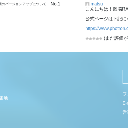
No.1
matsu
今回のバージョンアップについて
こんにちは！図脳RA
公式ページは下記に
https://www.photron.c
(まだ評価が
フ
5番地
E-
営業