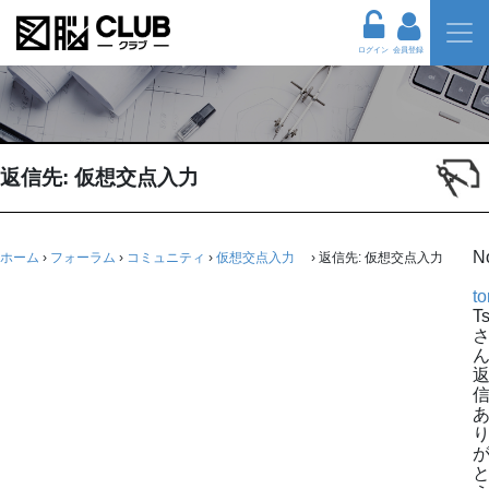
ログイン
会員登録
返信先: 仮想交点入力
N
ホーム
›
フォーラム
›
コミュニティ
›
仮想交点入力
›
返信先: 仮想交点入力
t
Ts