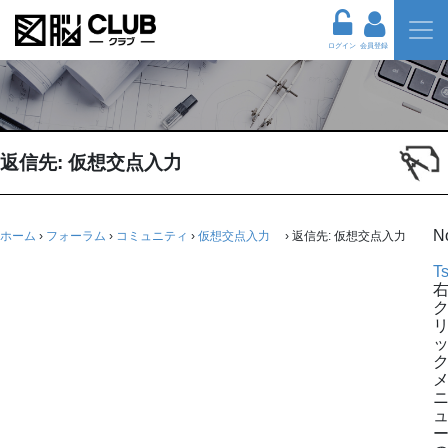
ログイン
会員登録
返信先: 仮想交点入力
N
ホーム
›
フォーラム
›
コミュニティ
›
仮想交点入力
›
返信先: 仮想交点入力
Ts