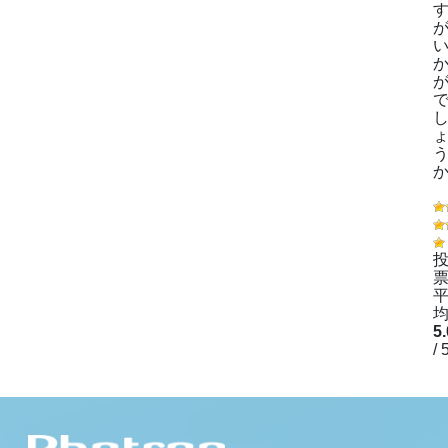
票
均
5
/ 