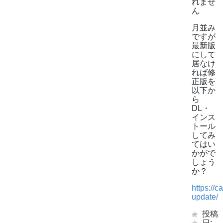
れませ
ん
月並み
ですが
最新版
にして
居なけ
れば修
正版を
以下か
ら
DL・
インス
トール
してみ
てはい
かがで
しょう
か？
https://
update/
投稿
日: