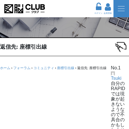
ログイン
会員登録
返信先: 座標引出線
No.1
ホーム
›
フォーラム
›
コミュニティ
›
座標引出線
›
返信先: 座標引出線
Tsuki
自分の
RAPID
では現
象が起
きない
ような
ので不
具合の
かもし