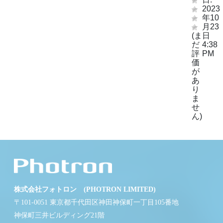
2023
年10
月23
(ま
日
だ
4:38
評
PM
価
が
あ
り
ま
せ
ん)
株式会社フォトロン (PHOTRON LIMITED)
〒101-0051 東京都千代田区神田神保町一丁目105番地
神保町三井ビルディング21階