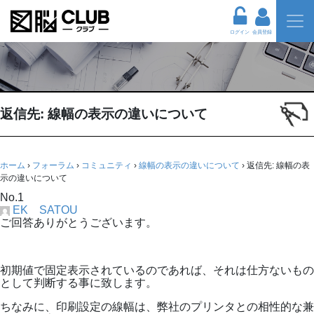
ログイン
会員登録
返信先: 線幅の表示の違いについて
ホーム
›
フォーラム
›
コミュニティ
›
線幅の表示の違いについて
›
返信先: 線幅の表
示の違いについて
No.1
EK SATOU
ご回答ありがとうございます。
初期値で固定表示されているのであれば、それは仕方ないもの
として判断する事に致します。
ちなみに、印刷設定の線幅は、弊社のプリンタとの相性的な兼