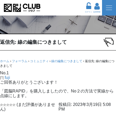
ログイン
会員登録
返信先: 線の編集につきまして
ホーム
›
フォーラム
›
コミュニティ
›
線の編集につきまして
›
返信先: 線の編集につ
きまして
No.1
fuji
ご回答ありがとうございます！
「図脳RAPID」を購入しましたので、No２の方法で実線から
点線にします。
(まだ評価がありませ
投稿日: 2023年3月19日 5:08
ん)
PM