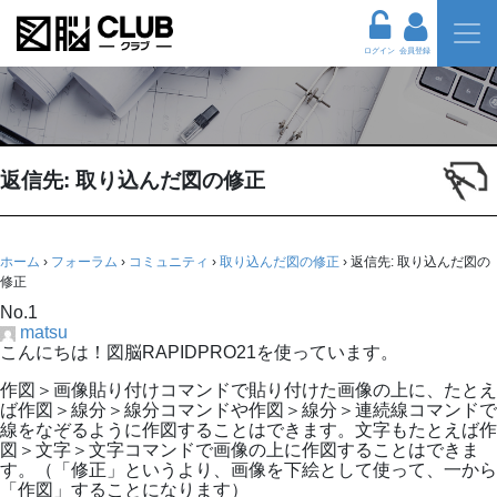
ログイン
会員登録
返信先: 取り込んだ図の修正
ホーム
›
フォーラム
›
コミュニティ
›
取り込んだ図の修正
›
返信先: 取り込んだ図の
修正
No.1
matsu
こんにちは！図脳RAPIDPRO21を使っています。
作図＞画像貼り付けコマンドで貼り付けた画像の上に、たとえ
ば作図＞線分＞線分コマンドや作図＞線分＞連続線コマンドで
線をなぞるように作図することはできます。文字もたとえば作
図＞文字＞文字コマンドで画像の上に作図することはできま
す。（「修正」というより、画像を下絵として使って、一から
「作図」することになります）