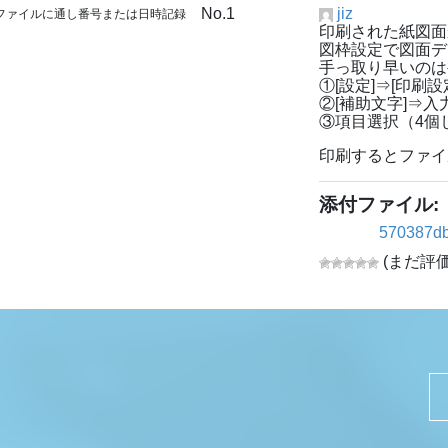
No.1
jiz
 ファイルに通し番号または日時記録
印刷された紙図面
図枠設定で図面デ
手っ取り早いのは
①[設定]⇒[印刷
②[補助文字]⇒
③項目選択（4個
印刷するとファイ
添付ファイル:
570387db
(まだ評