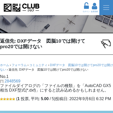
ログイン
会員登録
返信先: DXFデータ 図脳10では開けて
pro20では開けない
ホーム
›
フォーラム
›
コミュニティ
›
DXFデータ 図脳10では開けてpro20では開け
ない
›
返信先: DXFデータ 図脳10では開けてpro20では開けない
No.1
2848569
ファイルダイアログの「ファイルの種類」を「AutoCAD GX5
相当 DXF型式(*.dxf)」にすると読み込めるかもしれません。
(
1
投票, 平均:
5.00
/ 5)
投稿日: 2022年9月6日 6:32 PM