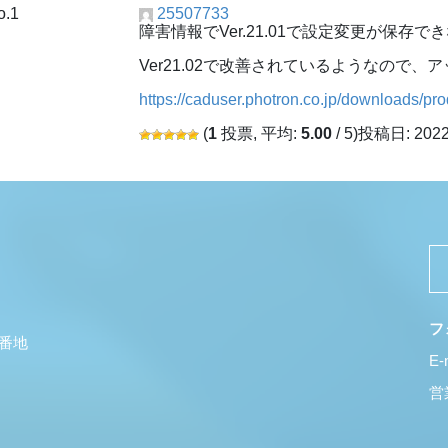
o.1
25507733
障害情報でVer.21.01で設定変更が保
Ver21.02で改善されているようなので
https://caduser.photron.co.jp/downloads/pr
(
1
投票, 平均:
5.00
/ 5)
投稿日: 202
フ
5番地
E-
営業