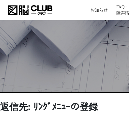
FAQ・
お知らせ
障害
返信先: ﾘﾝｸﾞﾒﾆｭｰの登録