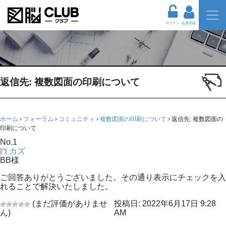
ログイン
会員登録
返信先: 複数図面の印刷について
ホーム
›
フォーラム
›
コミュニティ
›
複数図面の印刷について
›
返信先: 複数図面の
印刷について
No.1
カズ
BB様
ご回答ありがとうございました。その通り表示にチェックを入
れることで解決いたしました。
(まだ評価がありませ
投稿日: 2022年6月17日 9:28
ん)
AM