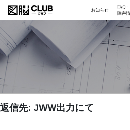
FAQ・
お知らせ
障害
返信先: JWW出力にて