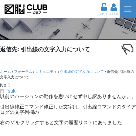
ログイン
会員登録
返信先: 引出線の文字入力について
ホーム
›
フォーラム
›
コミュニティ
›
引出線の文字入力について
›
返信先: 引出線の
文字入力について
No.1
Tsuki
以前のバージョンの動作を思い出せず申し訳ありませんが。。
引出線修正コマンド修正した文字は、引出線コマンドのダイア
ログの文字列欄の
右の”v”をクリックすると文字の履歴リストにありました