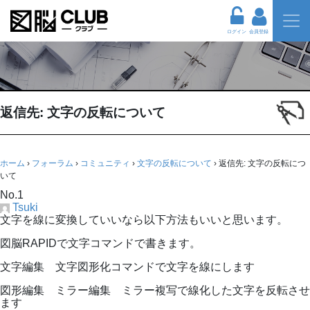
ログイン
会員登録
返信先: 文字の反転について
ホーム
›
フォーラム
›
コミュニティ
›
文字の反転について
›
返信先: 文字の反転につ
いて
No.1
Tsuki
文字を線に変換していいなら以下方法もいいと思います。
図脳RAPIDで文字コマンドで書きます。
文字編集 文字図形化コマンドで文字を線にします
図形編集 ミラー編集 ミラー複写で線化した文字を反転させ
ます