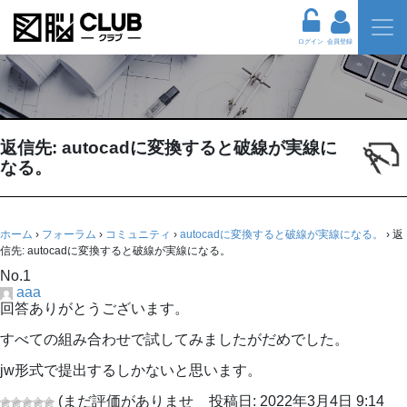
ログイン
会員登録
返信先: autocadに変換すると破線が実線に
なる。
ホーム
›
フォーラム
›
コミュニティ
›
autocadに変換すると破線が実線になる。
›
返
信先: autocadに変換すると破線が実線になる。
No.1
aaa
回答ありがとうございます。
すべての組み合わせで試してみましたがだめでした。
jw形式で提出するしかないと思います。
(まだ評価がありませ
投稿日: 2022年3月4日 9:14