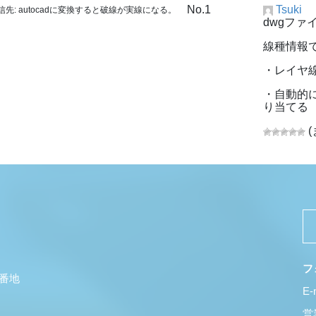
No.1
Tsuki
信先: autocadに変換すると破線が実線になる。
dwgファ
線種情報
・レイヤ
・自動的に
り当てる
(
フ
5番地
E-
営業