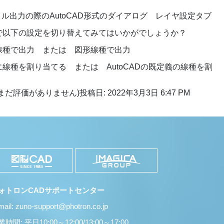
イル出力の際のAutoCAD形式のダイアログ レイヤ設定タブ
で以下の設定を切り替えてみてはいかがでしょうか？
線種で出力 または 図形線種で出力
線種を割り当てる または AutoCADの既定義の線種を割
まだ評価がありません)
投稿日: 2022年3月3日 6:47 PM
ォトロンCADサポートセンター
mail: zuno-support@photron.co.jp
時間: 平日10:00～12:00/13:00～17:00