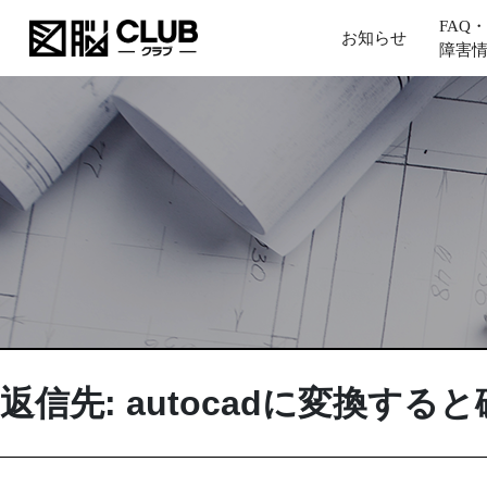
FAQ・
お知らせ
障害
返信先: autocadに変換す