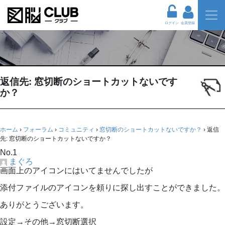
ログイン
会員登録
返信先: 窓切断のショートカットないです
か？
ホーム
›
フォーラム
›
コミュニティ
›
窓切断のショートカットないですか？
›
返信
先: 窓切断のショートカットないですか？
No.1
まぐろ
画面上のアイコンにはいてませんでしたが
添付ファイルのアイコンを頼りに探し出すことができました。
ありがとうございます。
設定→その他→窓切断選択