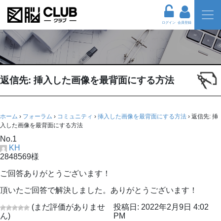
ログイン
会員登録
返信先: 挿入した画像を最背面にする方法
ホーム
›
フォーラム
›
コミュニティ
›
挿入した画像を最背面にする方法
›
返信先: 挿
入した画像を最背面にする方法
No.1
KH
2848569様
ご回答ありがとうございます！
頂いたご回答で解決しました。ありがとうございます！
(まだ評価がありませ
投稿日: 2022年2月9日 4:02
ん)
PM