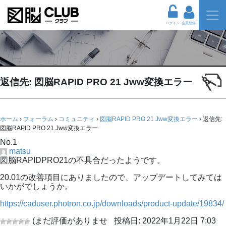
ログイン
会員登録
返信先: 図脳RAPID PRO 21 Jww変換エラー
ホーム
›
フォーラム
›
コミュニティ
›
図脳RAPID PRO 21 Jww変換エラー
›
返信先:
図脳RAPID PRO 21 Jww変換エラー
No.1
matsu
図脳RAPIDPRO21の不具合だったようです。
20.01の改善項目にありましたので、アップデートしてみては
いかがでしょうか。
https://caduser.photron.co.jp/downloads/product-update/19834/
(まだ評価がありませ
投稿日: 2022年1月22日 7:03