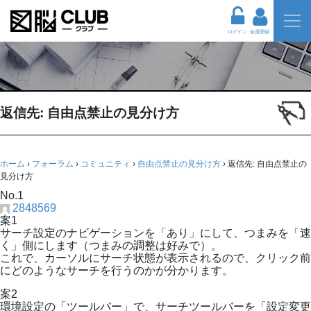
ログイン
会員登録
返信先: 自由点禁止の見分け方
ホーム
›
フォーラム
›
コミュニティ
›
自由点禁止の見分け方
›
返信先: 自由点禁止の
見分け方
No.1
2848569
案1
サーチ設定のナビゲーションを「あり」にして、つまみを「速
く」側にします（つまみの調整は好みで）。
これで、カーソルにサーチ状態が表示されるので、クリック前
にどのようなサーチを行うのかが分かります。
案2
環境設定の「ツールバー」で、サーチツールバーを「設定変更