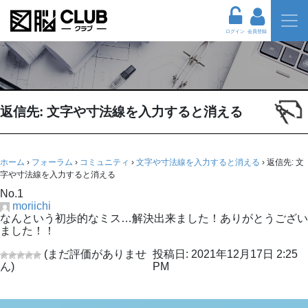
ログイン
会員登録
返信先: 文字や寸法線を入力すると消える
ホーム
›
フォーラム
›
コミュニティ
›
文字や寸法線を入力すると消える
›
返信先: 文
字や寸法線を入力すると消える
No.1
moriichi
なんという初歩的なミス…解決出来ました！ありがとうござい
ました！！
(まだ評価がありませ
投稿日: 2021年12月17日 2:25
ん)
PM