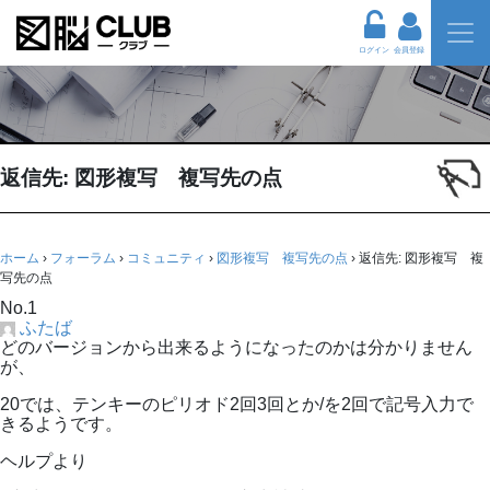
ログイン
会員登録
返信先: 図形複写 複写先の点
ホーム
›
フォーラム
›
コミュニティ
›
図形複写 複写先の点
›
返信先: 図形複写 複
写先の点
No.1
ふたば
どのバージョンから出来るようになったのかは分かりません
が、
20では、テンキーのピリオド2回3回とか/を2回で記号入力で
きるようです。
ヘルプより