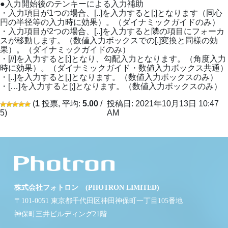
●入力開始後のテンキーによる入力補助
・入力項目が1つの場合、[..]を入力すると[;]となります（同心
円の半径等の入力時に効果）。（ダイナミックガイドのみ）
・入力項目が2つの場合、[..]を入力すると隣の項目にフォーカ
スが移動します。（数値入力ボックスでの[,]変換と同様の効
果）。（ダイナミックガイドのみ）
・[//]を入力すると[:]となり、勾配入力となります。（角度入力
時に効果）。（ダイナミックガイド・数値入力ボックス共通）
・[..]を入力すると[,]となります。（数値入力ボックスのみ）
・[…]を入力すると[;]となります。（数値入力ボックスのみ）
(
1
投票, 平均:
5.00
/
投稿日: 2021年10月13日 10:47
5)
AM
株式会社フォトロン (PHOTRON LIMITED)
〒101-0051 東京都千代田区神田神保町一丁目105番地
神保町三井ビルディング21階