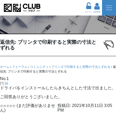
ログイン
会員登録
返信先: プリンタで印刷すると実際の寸法と
ずれる
ホーム
›
フォーラム
›
コミュニティ
›
プリンタで印刷すると実際の寸法とずれる
›
返
信先: プリンタで印刷すると実際の寸法とずれる
No.1
io
ドライバをインストールしたらきちんとした寸法で出ました。
ご回答ありがとうございました。
(まだ評価がありませ
投稿日: 2021年10月11日 3:05
ん)
PM