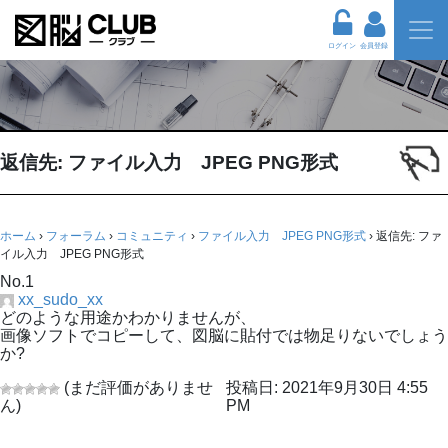
ログイン
会員登録
返信先: ファイル入力 JPEG PNG形式
ホーム
›
フォーラム
›
コミュニティ
›
ファイル入力 JPEG PNG形式
›
返信先: ファ
イル入力 JPEG PNG形式
No.1
xx_sudo_xx
どのような用途かわかりませんが、
画像ソフトでコピーして、図脳に貼付では物足りないでしょう
か?
(まだ評価がありませ
投稿日: 2021年9月30日 4:55
ん)
PM