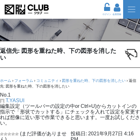
ログイン
会員登録
返信先: 図形を重ねた時、下の図形を消した
い
ホーム
›
フォーラム
›
コミュニティ
›
図形を重ねた時、下の図形を消したい
›
返信
先: 図形を重ねた時、下の図形を消したい
No.1
T.YASUI
編集設定（ツールバーの設定の中or Ctrl+U)からカットインの
指示で「形状でカットする」にチェックを入れて設定を変更す
れば想像に近い形で作業できると思います。一度お試しくださ
い。
(まだ評価がありませ
投稿日: 2021年9月27日 4:16
ん)
PM