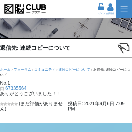
ログイン
会員登録
返信先: 連続コピーについて
ホーム
›
フォーラム
›
コミュニティ
›
連続コピーについて
›
返信先: 連続コピーにつ
いて
No.1
67335564
ありがとうございました！！
(まだ評価がありませ
投稿日: 2021年9月6日 7:09
ん)
PM