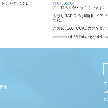
No.1
67335564
アウトについて
ご回答ありがとうございます。
やはりRAPIDでは印刷レイ
すね。
この辺はAUTOCADの方がま
(まだ評価がありません
フ
5番地
E-
営業