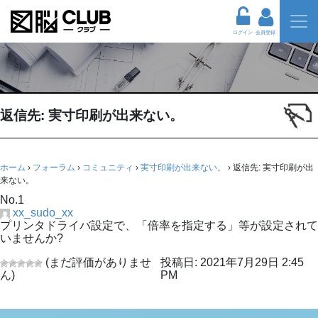
ログイン
会員登録
返信先: 実寸印刷が出来ない。
ホーム
›
フォーラム
›
コミュニティ
›
実寸印刷が出来ない。
›
返信先: 実寸印刷が出
来ない。
No.1
xx_sudo_xx
プリンタドライバ設定で、「倍率を指定する」等が設定されて
いませんか?
(まだ評価がありませ
投稿日: 2021年7月29日 2:45
ん)
PM