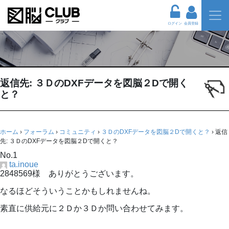
ログイン
会員登録
返信先: ３ＤのDXFデータを図脳２Dで開く
と？
ホーム
›
フォーラム
›
コミュニティ
›
３ＤのDXFデータを図脳２Dで開くと？
›
返信
先: ３ＤのDXFデータを図脳２Dで開くと？
No.1
ta.inoue
2848569様 ありがとうございます。
なるほどそういうことかもしれませんね。
素直に供給元に２Ｄか３Ｄか問い合わせてみます。