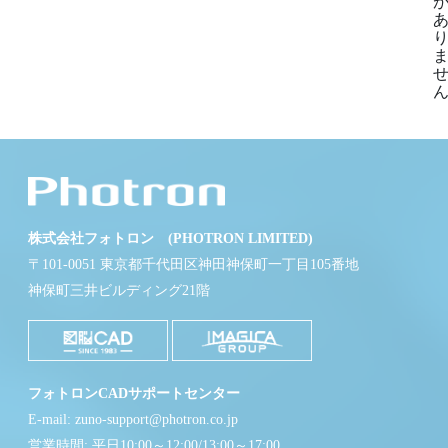
ん
株式会社フォトロン (PHOTRON LIMITED)
〒101-0051 東京都千代田区神田神保町一丁目105番地
神保町三井ビルディング21階
フォトロンCADサポートセンター
E-mail: zuno-support@photron.co.jp
営業時間: 平日10:00～12:00/13:00～17:00