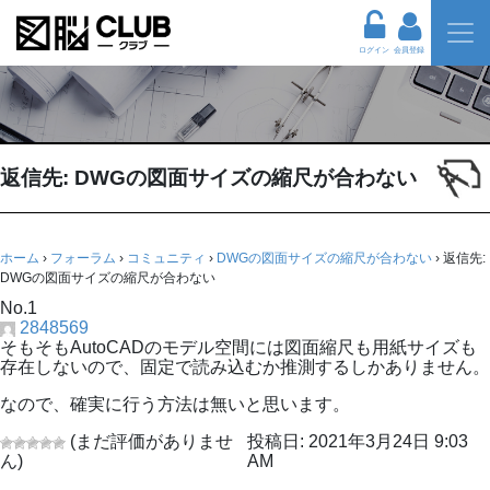
ログイン
会員登録
返信先: DWGの図面サイズの縮尺が合わない
ホーム
›
フォーラム
›
コミュニティ
›
DWGの図面サイズの縮尺が合わない
›
返信先:
DWGの図面サイズの縮尺が合わない
No.1
2848569
そもそもAutoCADのモデル空間には図面縮尺も用紙サイズも
存在しないので、固定で読み込むか推測するしかありません。
なので、確実に行う方法は無いと思います。
(まだ評価がありませ
投稿日: 2021年3月24日 9:03
ん)
AM