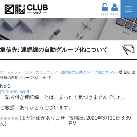
ログイン
会員登録
返信先: 連続線の自動グループ化について
ホーム
›
フォーラム
›
コミュニティ
›
連続線の自動グループ化について
›
返信先: 連
続線の自動グループ化について
No.1
fenris_wolf
「記号付き連続線」とは、まったく気づきませんでした。
ご教授、ありがとうございます。
(まだ評価がありませ
投稿日: 2021年3月11日 3:39
ん)
PM