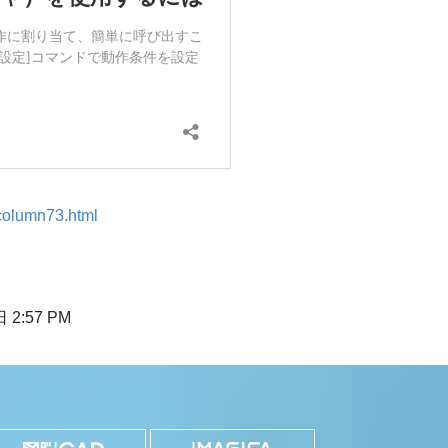
/column73.html
。
 2:57 PM