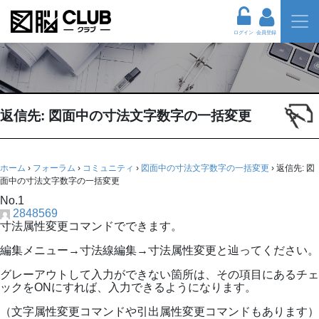
ログイン
会員登録
返信先: 図面中の寸法文字数字の一括変更
ホーム
›
フォーラム
›
コミュニティ
›
図面中の寸法文字数字の一括変更
›
返信先: 図
面中の寸法文字数字の一括変更
No.1
2848569
寸法属性変更コマンドでできます。
編集メニュー→寸法線編集→寸法属性変更と辿ってください。
グレーアウトして入力ができない箇所は、その項目にあるチェ
ックをONにすれば、入力できるようになります。
（文字属性変更コマンドや引出属性変更コマンドもあります）