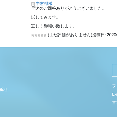
中村機械
早速のご回答ありがとうございました。
試してみます。
宜しく御願い致します。
(まだ評価がありません)
投稿日: 2020
フ
5番地
E-
営業