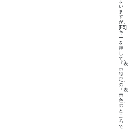
ま
い
ま
す
が、
[F5]
キ
ー
を
押
し
て、
「表
示
設
定」
の
「表
示
色」
の
と
こ
ろ
で