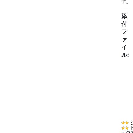
す。
添
付
フ
ァ
イ
ル: