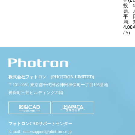
(
2
投
票,
平
均:
9
4.00
/ 5)
株式会社フォトロン (PHOTRON LIMITED)
〒101-0051 東京都千代田区神田神保町一丁目105番地
神保町三井ビルディング21階
フォトロンCADサポートセンター
E-mail: zuno-support@photron.co.jp