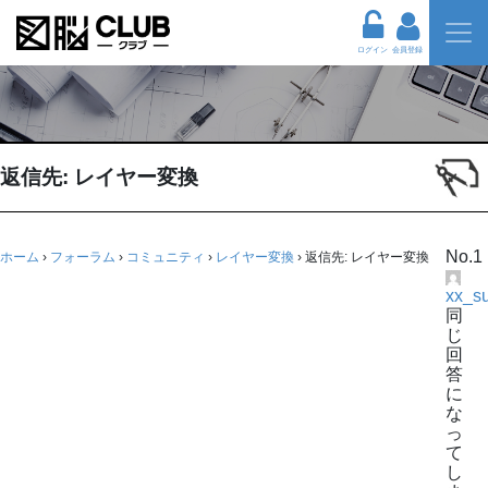
ログイン
会員登録
返信先: レイヤー変換
No.1
ホーム
›
フォーラム
›
コミュニティ
›
レイヤー変換
›
返信先: レイヤー変換
xx_s
同
じ
回
答
に
な
っ
て
し