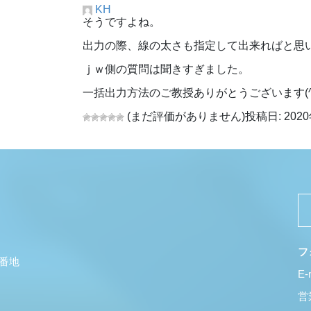
KH
そうですよね。
出力の際、線の太さも指定して出来ればと思
ｊｗ側の質問は聞きすぎました。
一括出力方法のご教授ありがとうございます(^^
(まだ評価がありません)
投稿日: 2020
フ
5番地
E-
営業