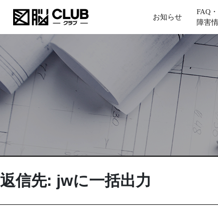
FAQ・
お知らせ
障害
返信先: jwに一括出力