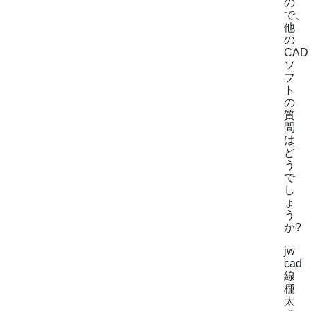
の
で、
他
の
CAD
ソ
フ
ト
の
質
問
は
ど
う
で
し
ょ
う
か?
jw
cad
線
種
太