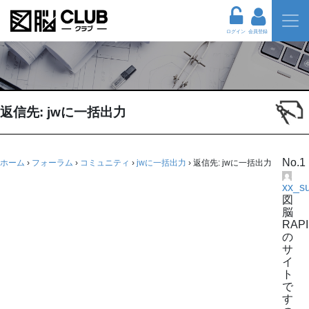
ログイン
会員登録
返信先: jwに一括出力
No.1
ホーム
›
フォーラム
›
コミュニティ
›
jwに一括出力
›
返信先: jwに一括出力
xx_s
図
脳
RAP
の
サ
イ
ト
で
す