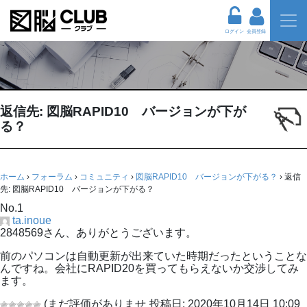
ログイン
会員登録
返信先: 図脳RAPID10 バージョンが下が
る？
ホーム
›
フォーラム
›
コミュニティ
›
図脳RAPID10 バージョンが下がる？
›
返信
先: 図脳RAPID10 バージョンが下がる？
No.1
ta.inoue
2848569さん、ありがとうございます。
前のパソコンは自動更新が出来ていた時期だったということな
んですね。会社にRAPID20を買ってもらえないか交渉してみ
ます。
(まだ評価がありませ
投稿日: 2020年10月14日 10:09