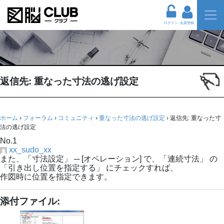
ログイン
会員登録
返信先: 重なった寸法の逃げ設定
ホーム
›
フォーラム
›
コミュニティ
›
重なった寸法の逃げ設定
›
返信先: 重なった寸
法の逃げ設定
No.1
xx_sudo_xx
また、「寸法設定」 ─ [オペレーション] で、「連続寸法」 の
「引き出し位置を指定する」 にチェックすれば、
作図時に位置を指定できます。
添付ファイル: