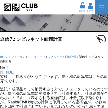
ログイン
会員登録
返信先: シビルキット面積計算
ホーム
›
フォーラム
›
コミュニティ
›
シビルキット面積計算
›
返信先: シビルキット
面積計算
No.1
HIDE
皆様、回答ありがとうございます。倍面積の計算式は、その計
算式です。
追記：成果品として納品するうえで、チェックしているのです
が、倍面積の計算式に座標を入力し計算すると、計算結果が合
わないのです。（表示される座標値は、小数点以下3位です
が、Rapid(Civil kit)での計算に使用している座標値が、小数点
以下16桁で計算されているため合わないのかなっと思ってま