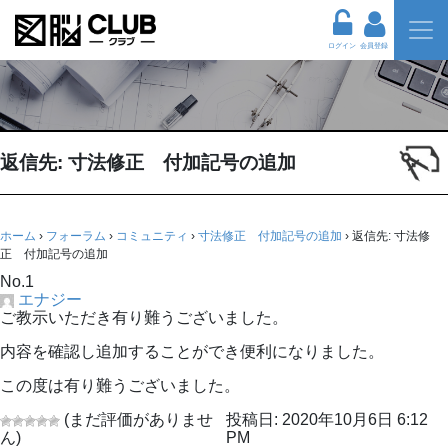
ログイン
会員登録
返信先: 寸法修正 付加記号の追加
ホーム
›
フォーラム
›
コミュニティ
›
寸法修正 付加記号の追加
›
返信先: 寸法修
正 付加記号の追加
No.1
エナジー
ご教示いただき有り難うございました。
内容を確認し追加することができ便利になりました。
この度は有り難うございました。
(まだ評価がありませ
投稿日: 2020年10月6日 6:12
ん)
PM