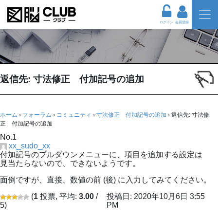
ログイン
会員登録
返信先: 寸法修正 付加記号の追加
ホーム
›
フォーラム
›
コミュニティ
›
寸法修正 付加記号の追加
›
返信先: 寸法修
正 付加記号の追加
No.1
xx_sudo_xx
付加記号のプルダウンメニューに、項目を追加する設定は
見当たらないので、できないようです。
面倒ですが、直接、数値の前 (後) に入力してみてください。
(
1
投票, 平均:
3.00
/
投稿日: 2020年10月6日 3:55
5)
PM