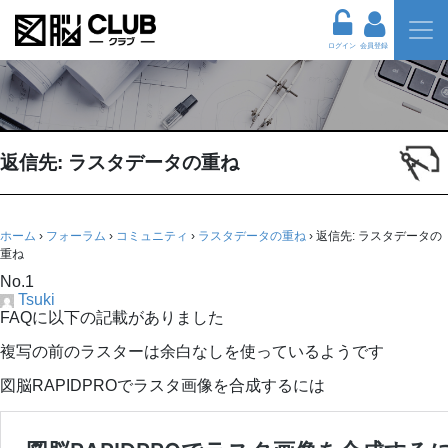
ログイン
会員登録
返信先: ラスタデータの重ね
ホーム
›
フォーラム
›
コミュニティ
›
ラスタデータの重ね
›
返信先: ラスタデータの
重ね
No.1
Tsuki
FAQに以下の記載がありました
複写の前のラスターは余白なしを使っているようです
図脳RAPIDPROでラスタ画像を合成するには