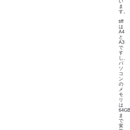
い
ま
す。
tiff
は
A4
と
A3
で
す
し、
パ
ソ
コ
ン
の
メ
モ
リ
は
64G
ま
で
実