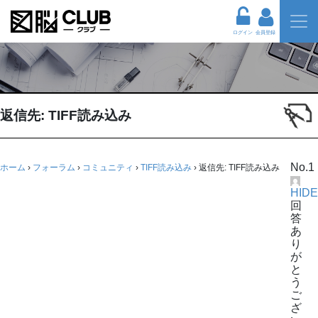
ログイン
会員登録
返信先: TIFF読み込み
No.1
ホーム
›
フォーラム
›
コミュニティ
›
TIFF読み込み
›
返信先: TIFF読み込み
HIDE
回
答
あ
り
が
と
う
ご
ざ