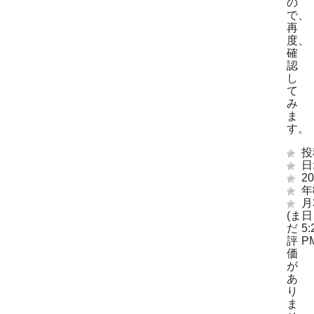
の
で、
再
度、
確
認
し
て
み
ま
す。
投
日
20
年
月
(ま
日
だ
5:
評
P
価
が
あ
り
ま