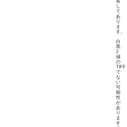
装
し
て
あ
り
ま
す。
白
黒
2
値
の
TIFF
で
な
い
可
能
性
が
あ
り
ま
す