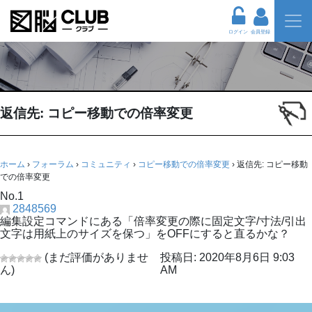
ログイン
会員登録
返信先: コピー移動での倍率変更
ホーム
›
フォーラム
›
コミュニティ
›
コピー移動での倍率変更
›
返信先: コピー移動
での倍率変更
No.1
2848569
編集設定コマンドにある「倍率変更の際に固定文字/寸法/引出
文字は用紙上のサイズを保つ」をOFFにすると直るかな？
(まだ評価がありませ
投稿日: 2020年8月6日 9:03
ん)
AM