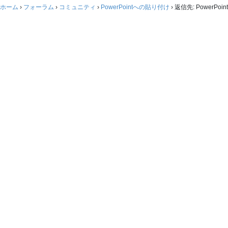
ホーム
›
フォーラム
›
コミュニティ
›
PowerPointへの貼り付け
›
返信先: PowerPo