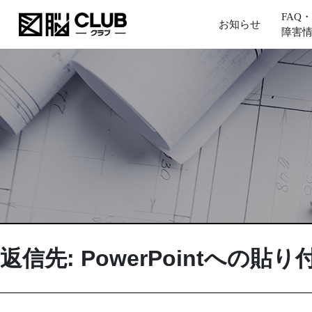
FAQ・
お知らせ
障害
返信先: PowerPointへの貼り