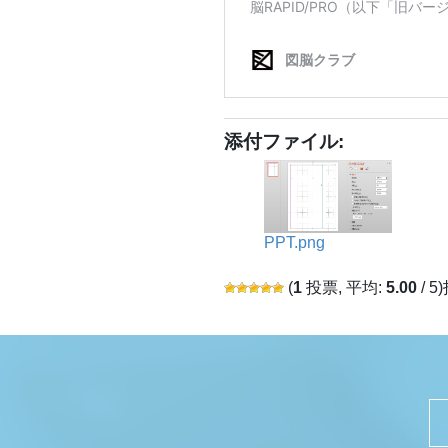
添付ファイル:
PPT.png
(
1
投票, 平均:
5.00
/ 5)