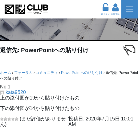
ログイン
会員登録
返信先: PowerPointへの貼り付け
ホーム
›
フォーラム
›
コミュニティ
›
PowerPointへの貼り付け
›
返信先: PowerPoint
への貼り付け
No.1
kata9520
上の添付図が19から貼り付けたもの
下の添付図が14から貼り付けたもの
(まだ評価がありませ
投稿日: 2020年7月15日 10:01
ん)
AM