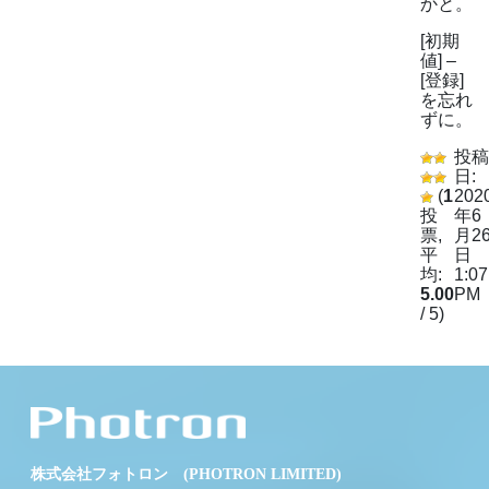
かと。
[初期
値] –
[登録]
を忘れ
ずに。
投稿
日:
(
1
202
投
年6
票,
月2
平
日
均:
1:07
5.00
PM
/ 5)
株式会社フォトロン (PHOTRON LIMITED)