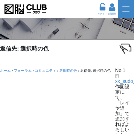
ログイン
会員登録
返信先: 選択時の色
No.1
ホーム
›
フォーラム
›
コミュニティ
›
選択時の色
›
返信先: 選択時の色
xx_sudo
作図設
定に
て、
「レイ
ヤ追
加」で
追加す
ればよ
ろしい