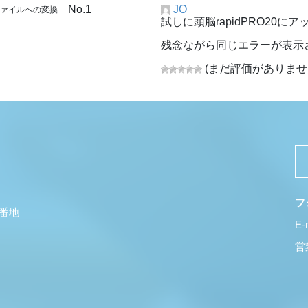
No.1
JO
adファイルへの変換
試しに頭脳rapidPRO20
残念ながら同じエラーが表示
(まだ評価がありませ
フ
5番地
E-
営業